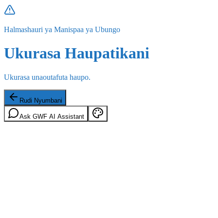
Halmashauri ya Manispaa ya Ubungo
Ukurasa Haupatikani
Ukurasa unaoutafuta haupo.
Rudi Nyumbani
Ask GWF AI Assistant